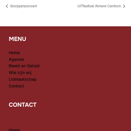
Voorjaarsconcert
UITfestival Almere Centrum
MENU
Home
Agenda
Beeld en Geluid
Wie zijn wij
Lidmaatschap
Contact
CONTACT
Home