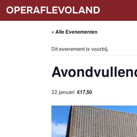
Ga
naar
OPERAFLEVOLAND
de
inhoud
« Alle Evenementen
Dit evenement is voorbij.
Avondvullend
€17,50
22 januari