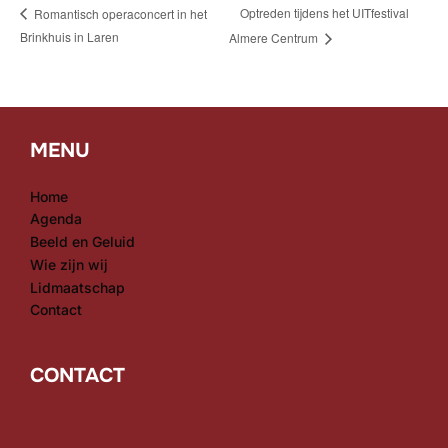
Optreden tijdens het UITfestival
Romantisch operaconcert in het
Brinkhuis in Laren
Almere Centrum
MENU
Home
Agenda
Beeld en Geluid
Wie zijn wij
Lidmaatschap
Contact
CONTACT