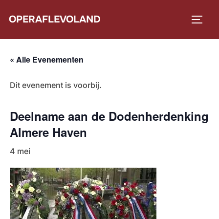
Ga
OPERAFLEVOLAND
naar
TOGG
de
inhoud
« Alle Evenementen
Dit evenement is voorbij.
Deelname aan de Dodenherdenking
Almere Haven
4 mei